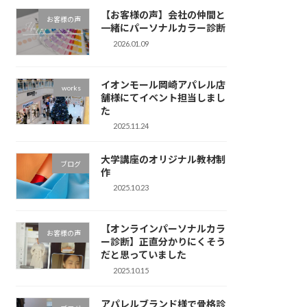
【お客様の声】会社の仲間と
お客様の声
一緒にパーソナルカラー診断
2026.01.09
イオンモール岡崎アパレル店
works
舗様にてイベント担当しまし
た
2025.11.24
大学講座のオリジナル教材制
ブログ
作
2025.10.23
【オンラインパーソナルカラ
お客様の声
ー診断】正直分かりにくそう
だと思っていました
2025.10.15
アパレルブランド様で骨格診