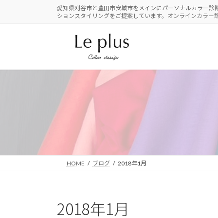
コ
ナ
愛知県刈谷市と豊田市安城市をメインにパーソナルカラー診
ションスタイリングをご提案しています。オンラインカラー
ン
ビ
テ
ゲ
ン
ー
ツ
シ
へ
ョ
ス
ン
キ
に
ッ
移
プ
動
HOME
ブログ
2018年1月
2018年1月