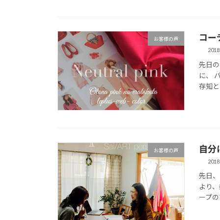
コー
お客様の声
2018
先日の
に、 
存知と
自分
お客様の声
2018
先日、
より、
ープの