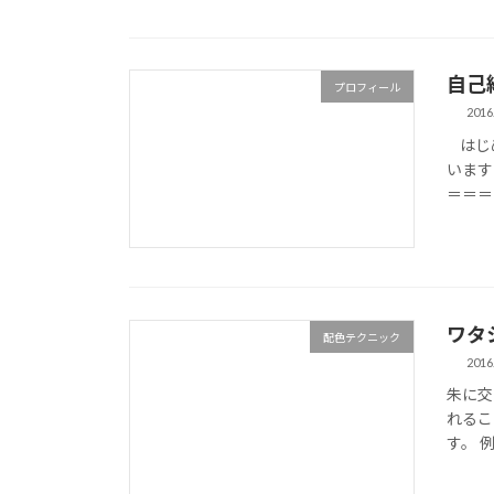
自己
プロフィール
2016
はじめ
います
＝＝＝
ワタ
配色テクニック
2016
朱に交
れるこ
す。 