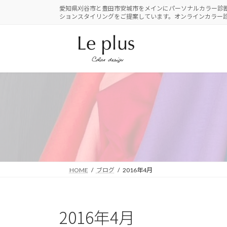
コ
ナ
愛知県刈谷市と豊田市安城市をメインにパーソナルカラー診
ションスタイリングをご提案しています。オンラインカラー
ン
ビ
テ
ゲ
ン
ー
ツ
シ
へ
ョ
ス
ン
キ
に
ッ
移
プ
動
HOME
ブログ
2016年4月
2016年4月