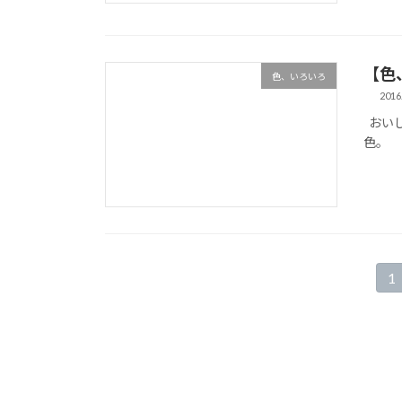
【色
色、いろいろ
2016
おい
色。 
投
1
固
定
稿
ペ
の
ー
ジ
ペ