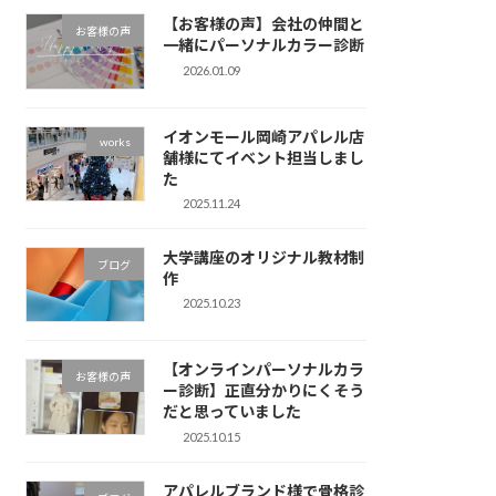
【お客様の声】会社の仲間と
お客様の声
一緒にパーソナルカラー診断
2026.01.09
イオンモール岡崎アパレル店
works
舗様にてイベント担当しまし
た
2025.11.24
大学講座のオリジナル教材制
ブログ
作
2025.10.23
【オンラインパーソナルカラ
お客様の声
ー診断】正直分かりにくそう
だと思っていました
2025.10.15
アパレルブランド様で骨格診