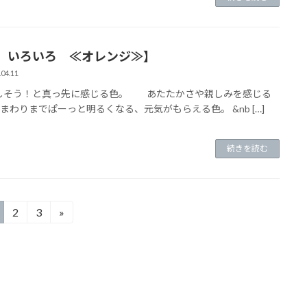
、いろいろ ≪オレンジ≫】
.04.11
しそう！と真っ先に感じる色。 あたたかさや親しみを感じる
まわりまでぱーっと明るくなる、元気がもらえる色。 &nb […]
続きを読む
2
3
»
固
固
定
定
ペ
ペ
ー
ー
ジ
ジ